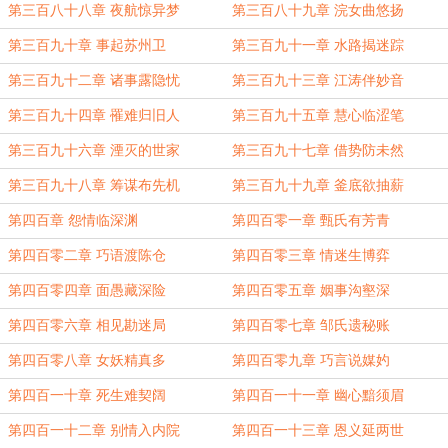
第三百八十八章 夜航惊异梦
第三百八十九章 浣女曲悠扬
第三百九十章 事起苏州卫
第三百九十一章 水路揭迷踪
第三百九十二章 诸事露隐忧
第三百九十三章 江涛伴妙音
第三百九十四章 罹难归旧人
第三百九十五章 慧心临涩笔
第三百九十六章 湮灭的世家
第三百九十七章 借势防未然
第三百九十八章 筹谋布先机
第三百九十九章 釜底欲抽薪
第四百章 怨情临深渊
第四百零一章 甄氏有芳青
第四百零二章 巧语渡陈仓
第四百零三章 情迷生博弈
第四百零四章 面愚藏深险
第四百零五章 姻事沟壑深
第四百零六章 相见勘迷局
第四百零七章 邹氏遗秘账
第四百零八章 女妖精真多
第四百零九章 巧言说媒妁
第四百一十章 死生难契阔
第四百一十一章 幽心黯须眉
第四百一十二章 别情入内院
第四百一十三章 恩义延两世