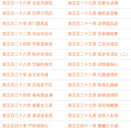
第五百一十六章 仓皇东路院
第五百一十七章 旧事生波澜
第五百一十八章 巨孽可觅踪
第五百一十九章 胸邪多阴毒
第五百二十章 薛门显凤姿
第五百二十一章 吴孽隐踪迹
第五百二十二章 功业何自许
第五百二十三章 世家藏秘事
第五百二十四章 帘幕显娇容
第五百二十五章 辽东生端倪
第五百二十六章 除岁有清欢
第五百二十七章 除岁有清欢（二）
第五百二十八章 艾丽的身世
第五百二十九章 旧情最痴心
第五百三十章 金玉皆良缘
第五百三十一章 红颜逾情欢
第五百三十二章 豆蔻裳子红
第五百三十三章 梨香乱姻缘
第五百三十四章 春闱显波澜
第五百三十五章 娇横谋情郎
第五百三十六章 春暖女儿香
第五百三十七章 深宫情阑珊
第五百三十八章 筹谋佞圣恩
第五百三十九章 借势入妄局
第五百四十章 严辞难驯心
第五百四十一章 魍魉引天威