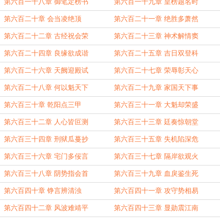
第六百一十八章 御笔定榜书
第六百一十九章 皇榜题名时
第六百二十章 会当凌绝顶
第六百二十一章 绝胜多萧然
第六百二十二章 古经祝会荣
第六百二十三章 神术解情窦
第六百二十四章 良缘欲成谐
第六百二十五章 吉日双登科
第六百二十六章 天阙迎殿试
第六百二十七章 荣辱彰天心
第六百二十八章 何以魁天下
第六百二十九章 家国天下事
第六百三十章 乾阳点三甲
第六百三十一章 大魁却荣盛
第六百三十二章 人心皆叵测
第六百三十三章 廷奏惊朝堂
第六百三十四章 刑狱瓜蔓抄
第六百三十五章 失机陷深危
第六百三十六章 宅门多佞言
第六百三十七章 隔岸欲观火
第六百三十八章 阴势指会首
第六百三十九章 血戾鉴生死
第六百四十章 铮言辨清浊
第六百四十一章 攻守势相易
第六百四十二章 风波难靖平
第六百四十三章 显勋震江南