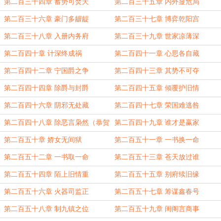
第二百三十四章 蓄势可焚天
第二百三十五章 内外显危局
第二百三十六章 豪门多龌龊
第二百三十七章 博弈乾阳宫
第二百三十八章 入册内务府
第二百三十九章 世家凉薄深
第二百四十章 计深终成祸
第二百四十一章 心思各自藏
第二百四十二章 宁国爵之争
第二百四十三章 其势不可夺
第二百四十四章 除爵与封爵
第二百四十五章 倾覆护旧情
第二百四十六章 阴邪无处藏
第二百四十七章 荣国难逃咎
第二百四十八章 除恶言枭然（恭贺
第二百四十九章 谁才是赢家
新春）
第二百五十章 娇女无间狱
第二百五十一章 一书换一命
第二百五十二章 一书取一命
第二百五十三章 苍天放过谁
第二百五十四章 陌上旧情重
第二百五十五章 别府续旧缘
第二百五十六章 火器司监正
第二百五十七章 筹谋鑫春号
第二百五十八章 制九镇之位
第二百五十九章 闺阁言商事