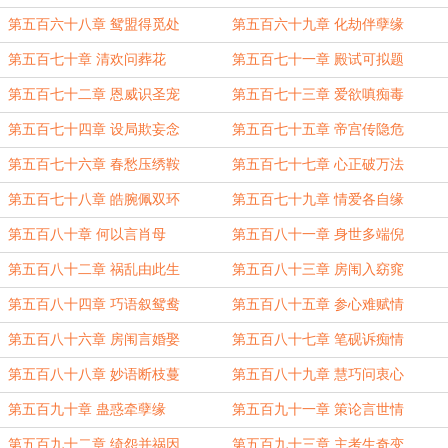
第五百六十八章 鸳盟得觅处
第五百六十九章 化劫伴孽缘
第五百七十章 清欢问葬花
第五百七十一章 殿试可拟题
第五百七十二章 恩威识圣宠
第五百七十三章 爱欲嗔痴毒
第五百七十四章 设局欺妄念
第五百七十五章 帝宫传隐危
第五百七十六章 春愁压绣鞍
第五百七十七章 心正破万法
第五百七十八章 皓腕佩双环
第五百七十九章 情爱各自缘
第五百八十章 何以言肖母
第五百八十一章 身世多端倪
第五百八十二章 祸乱由此生
第五百八十三章 房闱入窈窕
第五百八十四章 巧语叙鸳鸯
第五百八十五章 参心难赋情
第五百八十六章 房闱言婚娶
第五百八十七章 笔砚诉痴情
第五百八十八章 妙语断枝蔓
第五百八十九章 慧巧问衷心
第五百九十章 蛊惑牵孽缘
第五百九十一章 策论言世情
第五百九十二章 绮怨并祸因
第五百九十三章 主考生奇变