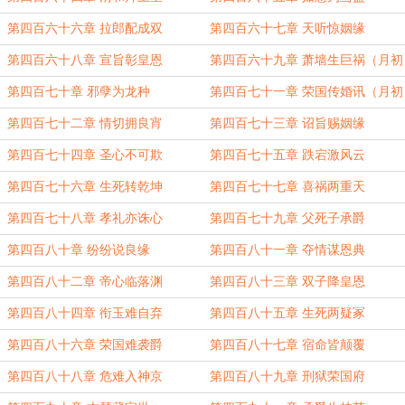
第四百六十六章 拉郎配成双
第四百六十七章 天听惊姻缘
第四百六十八章 宣旨彰皇恩
第四百六十九章 萧墙生巨祸（月初
求票）
第四百七十章 邪孽为龙种
第四百七十一章 荣国传婚讯（月初
求票）
第四百七十二章 情切拥良宵
第四百七十三章 诏旨赐姻缘
第四百七十四章 圣心不可欺
第四百七十五章 跌宕激风云
第四百七十六章 生死转乾坤
第四百七十七章 喜祸两重天
第四百七十八章 孝礼亦诛心
第四百七十九章 父死子承爵
第四百八十章 纷纷说良缘
第四百八十一章 夺情谋恩典
第四百八十二章 帝心临落渊
第四百八十三章 双子降皇恩
第四百八十四章 衔玉难自弃
第四百八十五章 生死两疑冢
第四百八十六章 荣国难袭爵
第四百八十七章 宿命皆颠覆
第四百八十八章 危难入神京
第四百八十九章 刑狱荣国府