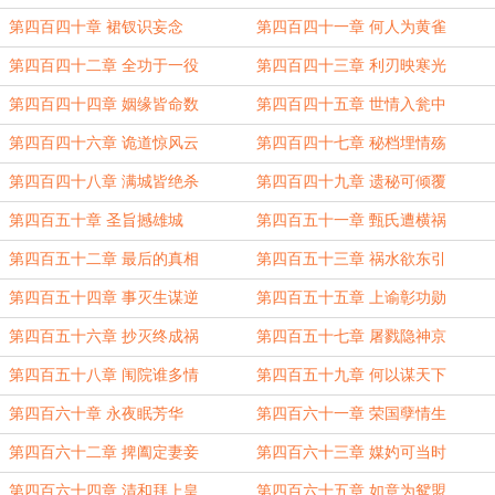
第四百四十章 裙钗识妄念
第四百四十一章 何人为黄雀
第四百四十二章 全功于一役
第四百四十三章 利刃映寒光
第四百四十四章 姻缘皆命数
第四百四十五章 世情入瓮中
第四百四十六章 诡道惊风云
第四百四十七章 秘档埋情殇
第四百四十八章 满城皆绝杀
第四百四十九章 遗秘可倾覆
第四百五十章 圣旨撼雄城
第四百五十一章 甄氏遭横祸
第四百五十二章 最后的真相
第四百五十三章 祸水欲东引
第四百五十四章 事灭生谋逆
第四百五十五章 上谕彰功勋
第四百五十六章 抄灭终成祸
第四百五十七章 屠戮隐神京
第四百五十八章 闱院谁多情
第四百五十九章 何以谋天下
第四百六十章 永夜眠芳华
第四百六十一章 荣国孽情生
第四百六十二章 捭阖定妻妾
第四百六十三章 媒妁可当时
第四百六十四章 清和拜上皇
第四百六十五章 如意为鸳盟