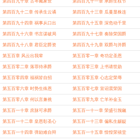
第四百九十章 古琴藏家世
第四百九十一章 承爵生枝节
第四百九十二章 传承生云谲
第四百九十三章 瓜蔓显株连
第四百九十四章 祸事从口出
第四百九十五章 深危动千里
第四百九十六章 书言谋破局
第四百九十七章 奏除荣国爵
第四百九十八章 君臣定爵资
第四百九十九章 双爵与并爵
第五百章 风云出我辈
第五百零一章 奇功定圣恩
第五百零二章 落罪待承爵
第五百零三章 上书请世勋
第五百零四章 福祸皆自招
第五百零五章 心志定荣辱
第五百零六章 时势生殊恩
第五百零七章 宣诏震荣国
第五百零八章 何以言兼祧
第五百零九章 亡羊补金玉
第五百一十章 庶脉可承爵
第五百一十一章 荣盛引觊觎
第五百一十二章 皇恩彰圣心
第五百一十三章 偏私生龌龊
第五百一十四章 弹劾难自辩
第五百一十五章 惶惶荣禧堂