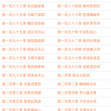
第一百八十三章 化厄敏探春
第一百八十四章 奏对乾阳宫
第一百八十五章 才略可谋国
第一百八十六章 恩遇藏秘辛
第一百八十七章 赐宫花钗裙
第一百八十八章 缁衣承芳泽
第一百八十九章 清芷话河山
第一百九十章 中旨彰圣心
第一百九十一章 朝贺隐新恩
第一百九十二章 推功封孝勋
第一百九十三章 师徒论天心
第一百九十四章 封诰难入祠
第一百九十五章 玉尊天籁音
第一百九十六章 筹谋惊圣意
第一百九十七章 离府续春祭
第一百九十八章 迎奉震宗祠
第一百九十九章 毁誉由天心
第二百章 情义分真伪
第二百零一章 宝钗进贾府
第二百零二章 幽情暗自生
第二百零三章 未雨先绸缪
第二百零四章 芳心蕴书香
第二百零五章 梨香起风波
第二百零六章 片语含生死
第二百零七章 怀柔难收心
第二百零八章 无萦说金玉