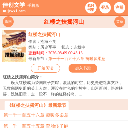
佳创文学
手机版
临时
登录
注册
书架
m.jcwx1.com
红楼之扶摇河山
返回
菜单
红楼之扶摇河山
作者：沧海不笑
类别：历史军事
状态：连载中
更新时间：2026-08-09 00:43:13
最新章节：
第一千一百五十六章 褥暖多柔意
开始阅读
加入书架
红楼之扶摇河山简介：
误入红楼成为荣国庶子贾琮，混乱的时空，历史走进迷离支路，
无数彪炳史册的英士人杰，湮没在时光的尘埃中，山河新创，路途扶
摇，洗涤旧章，走一段不一样的红楼传奇。...
《红楼之扶摇河山》最新章节
第一千一百五十六章 褥暖多柔意
第一千一百五十五章 育胎传子嗣