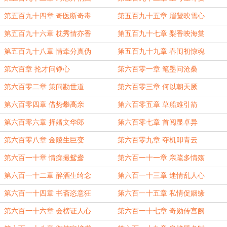
第五百九十四章 奇医断奇毒
第五百九十五章 眉颦映雪心
第五百九十六章 枕秀情亦香
第五百九十七章 梨香映海棠
第五百九十八章 情牵分真伪
第五百九十九章 春闱初惊魂
第六百章 抡才问铮心
第六百零一章 笔墨问沧桑
第六百零二章 策问勘世道
第六百零三章 何以朝天厥
第六百零四章 借势攀高亲
第六百零五章 草船难引箭
第六百零六章 择婿文华郎
第六百零七章 首阅显卓异
第六百零八章 金陵生巨变
第六百零九章 夺机叩青云
第六百一十章 情痴撮鸳鸯
第六百一十一章 亲疏多情殇
第六百一十二章 醉酒生绮念
第六百一十三章 迷情乱人心
第六百一十四章 书斋恣意狂
第六百一十五章 私情促姻缘
第六百一十六章 会榜证人心
第六百一十七章 奇勋传宫阙