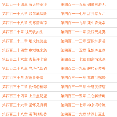
第四百一十四章 海天铸基业
第四百一十五章 姻缘有若无
第四百一十六章 联亲藏深险
第四百一十七章 甜井巷女尸
第四百一十八章 刃寒情幽凉
第四百一十九章 死生皆无常
第四百二十章 视死犹如生
第四百二十一章 疑踪无处觅
第四百二十二章 烟火隐复生
第四百二十三章 鸾帐卸罗裳
第四百二十四章 春潮晚来急
第四百二十五章 花娘吟金扇
第四百二十六章 杏花许七娘
第四百二十七章 闺房情浅深
第四百二十八章 当垆色妖娆
第四百二十九章 解扣春梦香
第四百三十章 深危多奇情
第四百三十一章 筹谋引赐婚
第四百三十二章 伤情怨檀郎
第四百三十三章 金簪度情殇
第四百三十四章 上皇点鸳盟
第四百三十五章 兰心解情痴
第四百三十六章 柔怀见月明
第四百三十七章 神京涌暗流
第四百三十八章 裳薄胭脂香
第四百三十九章 情深赴巫山