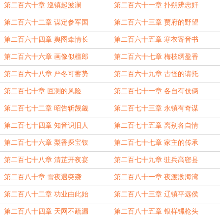
第二百六十章 巡镇起波澜
第二百六十一章 扑朔辨忠奸
第二百六十二章 谋定参军国
第二百六十三章 贾府的野望
第二百六十四章 舆图牵情长
第二百六十五章 寒衣寄音书
第二百六十六章 画像似檀郎
第二百六十七章 梅枝绣盈香
第二百六十八章 严冬可蓄势
第二百六十九章 古怪的请托
第二百七十章 叵测的风险
第二百七十一章 各自有伎俩
第二百七十二章 昭告斩觊觎
第二百七十三章 永镇有奇谋
第二百七十四章 知音识旧人
第二百七十五章 离别各自情
第二百七十六章 梨香探宝钗
第二百七十七章 家主的传承
第二百七十八章 清芷开夜宴
第二百七十九章 驻兵高密县
第二百八十章 雪夜遇突袭
第二百八十一章 夜渡渤海湾
第二百八十二章 功业由此始
第二百八十三章 辽镇平远侯
第二百八十四章 天网不疏漏
第二百八十五章 银样镴枪头