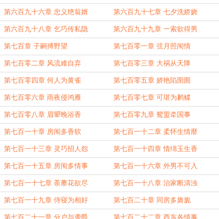
第六百九十六章 忠义绝翁婿
第六百九十七章 七夕洗娇娆
第六百九十八章 乞巧传私隐
第六百九十九章 一索欲得男
第七百章 子嗣搏野望
第七百零一章 弦月照闱情
第七百零二章 风流难自弃
第七百零三章 大祸从天降
第七百零四章 何人为黄雀
第七百零五章 娇艳陷囹圄
第七百零六章 雨夜侵鸿雁
第七百零七章 可堪为鹣鲽
第七百零八章 眉顰晚浴香
第七百零九章 鸳盟牵国事
第七百一十章 房闱多香软
第七百一十二章 柔怀生情靡
第七百一十三章 灵巧招人怨
第七百一十四章 情绵玉生香
第七百一十五章 房闱多情事
第七百一十六章 外男不可入
第七百一十七章 荼蘼花欲尽
第七百一十八章 治家断清浊
第七百一十九章 侍寝为相好
第七百二十章 同房多旖旎
第七百二十一章 分户与袭爵
第七百二十二章 西东各情事