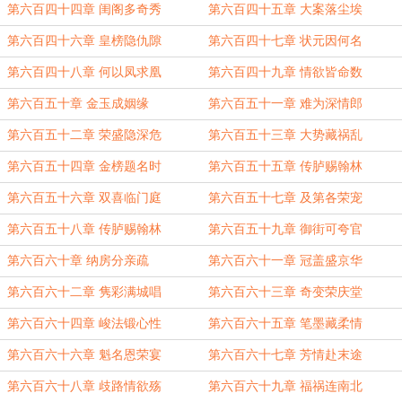
第六百四十四章 闺阁多奇秀
第六百四十五章 大案落尘埃
第六百四十六章 皇榜隐仇隙
第六百四十七章 状元因何名
第六百四十八章 何以凤求凰
第六百四十九章 情欲皆命数
第六百五十章 金玉成姻缘
第六百五十一章 难为深情郎
第六百五十二章 荣盛隐深危
第六百五十三章 大势藏祸乱
第六百五十四章 金榜题名时
第六百五十五章 传胪赐翰林
第六百五十六章 双喜临门庭
第六百五十七章 及第各荣宠
第六百五十八章 传胪赐翰林
第六百五十九章 御街可夸官
第六百六十章 纳房分亲疏
第六百六十一章 冠盖盛京华
第六百六十二章 隽彩满城唱
第六百六十三章 奇变荣庆堂
第六百六十四章 峻法锻心性
第六百六十五章 笔墨藏柔情
第六百六十六章 魁名恩荣宴
第六百六十七章 芳情赴末途
第六百六十八章 歧路情欲殇
第六百六十九章 福祸连南北