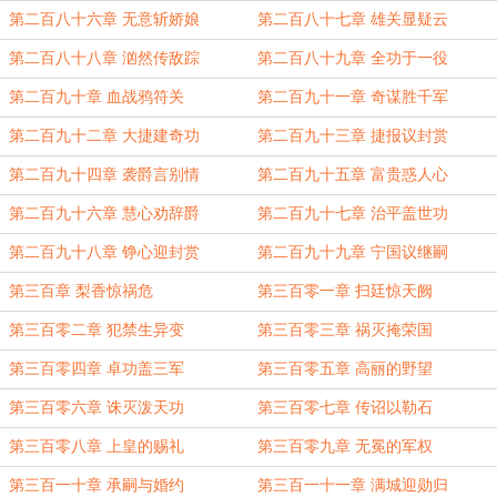
第二百八十六章 无意斩娇娘
第二百八十七章 雄关显疑云
第二百八十八章 汹然传敌踪
第二百八十九章 全功于一役
第二百九十章 血战鸦符关
第二百九十一章 奇谋胜千军
第二百九十二章 大捷建奇功
第二百九十三章 捷报议封赏
第二百九十四章 袭爵言别情
第二百九十五章 富贵惑人心
第二百九十六章 慧心劝辞爵
第二百九十七章 治平盖世功
第二百九十八章 铮心迎封赏
第二百九十九章 宁国议继嗣
第三百章 梨香惊祸危
第三百零一章 扫廷惊天阙
第三百零二章 犯禁生异变
第三百零三章 祸灭掩荣国
第三百零四章 卓功盖三军
第三百零五章 高丽的野望
第三百零六章 诛灭泼天功
第三百零七章 传诏以勒石
第三百零八章 上皇的赐礼
第三百零九章 无冕的军权
第三百一十章 承嗣与婚约
第三百一十一章 满城迎勋归