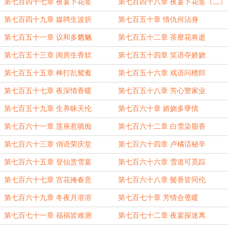
第七百四十七章 夜宴卜花签
第七百四十八章 夜宴卜花签（二）
第七百四十九章 媒聘生波折
第七百五十章 情仇何沾身
第七百五十一章 议和多魍魉
第七百五十二章 茶靡花将逝
第七百五十三章 闺房生香软
第七百五十四章 笑语夺娇娆
第七百五十五章 棒打乱鸳鸯
第七百五十六章 戏语问檀郎
第七百五十七章 夜深情香暖
第七百五十八章 芳心警家业
第七百五十九章 生养昧天伦
第七百六十章 娇娆多孽情
第七百六十一章 莲座惹嗔痴
第七百六十二章 白雪染脂香
第七百六十三章 俏语荣庆堂
第七百六十四章 卢橘话秘辛
第七百六十五章 登仙赏雪宴
第七百六十六章 雪道可觅踪
第七百六十七章 宫花掩春意
第七百六十八章 鬓香皆同伦
第七百六十九章 冬夜月溶溶
第七百七十章 芳情合卺暖
第七百七十一章 福祸皆难测
第七百七十二章 夜宴探迷离