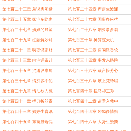
第七百二十三章 羞说房闱缘
第七百二十四章 库房生波澜
第七百二十五章 家宅多隐患
第七百二十六章 国事多纷扰
第七百二十七章 姨娘的野望
第七百二十八章 姻缘事多磨
第七百二十九章 红颜解妙卿
第七百三十章 神算窥天机
第七百三十一章 聘娶谋家财
第七百三十二章 房闱添香软
第七百三十三章 内宅逞毒计
第七百三十四章 事发东路院
第七百三十五章 混淆设毒局
第七百三十六章 箴言愔芳心
第七百三十七章 情痴多不伦
第七百三十八章 坡上梵铃唱
第七百三十九章 情劫欲入魔
第七百四十章 拦马却王孙
第七百四十一章 挥刀折酋贵
第七百四十二章 请君入瓮中
第七百四十三章 娉婷生喜讯
第七百四十四章 娇娆多情痴
第七百四十五章 东窗显端倪
第七百四十六章 大势生疑窦