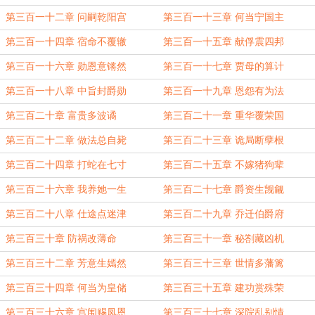
第三百一十二章 问嗣乾阳宫
第三百一十三章 何当宁国主
第三百一十四章 宿命不覆辙
第三百一十五章 献俘震四邦
第三百一十六章 勋恩意锵然
第三百一十七章 贾母的算计
第三百一十八章 中旨封爵勋
第三百一十九章 恩怨有为法
第三百二十章 富贵多波谲
第三百二十一章 重华覆荣国
第三百二十二章 做法总自毙
第三百二十三章 诡局断孽根
第三百二十四章 打蛇在七寸
第三百二十五章 不嫁猪狗辈
第三百二十六章 我养她一生
第三百二十七章 爵资生觊觎
第三百二十八章 仕途点迷津
第三百二十九章 乔迁伯爵府
第三百三十章 防祸改薄命
第三百三十一章 秘劄藏凶机
第三百三十二章 芳意生嫣然
第三百三十三章 世情多藩篱
第三百三十四章 何当为皇储
第三百三十五章 建功赏殊荣
第三百三十六章 宫闱赐凤恩
第三百三十七章 深院乱别情