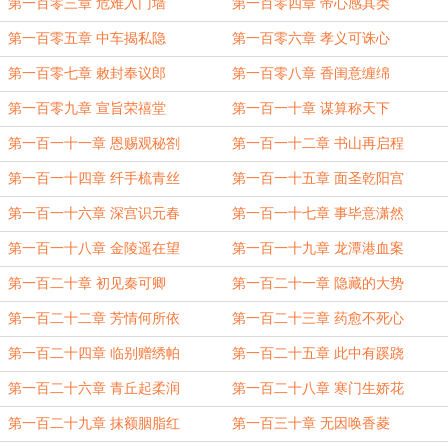
第一百零三章 危难入门墙
第一百零四章 帝心感其类
第一百零五章 中车揭私隐
第一百零六章 孝义可诛心
第一百零七章 敕封奉议郎
第一百零八章 香闺意缠绵
第一百零九章 宣旨荣禧堂
第一百一十章 谋算称天下
第一百一十一章 恩赐观秘劄
第一百一十二章 书山再启程
第一百一十四章 纤手梳青丝
第一百一十五章 面圣乾阳宫
第一百一十六章 深宫识元春
第一百一十七章 事毕意潇然
第一百一十八章 金陵遥在望
第一百一十九章 龙潭港血案
第一百二十章 初见秦可卿
第一百二十一章 隐藏的大势
第一百二十二章 芳情何所依
第一百二十三章 药愈不死心
第一百二十四章 临别赠绣帕
第一百二十五章 此中有蹊跷
第一百二十六章 青丘起柔润
第一百二十八章 寒门生娇花
第一百二十九章 抹额胭脂红
第一百三十章 无因唤香菱