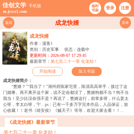
佳创文学
手机版
临时
登录
注册
书架
m.jcwx1.com
成龙快婿
返回
菜单
成龙快婿
作者：漫客1
类别：历史军事
状态：连载中
更新时间：2026-08-07 17:29:45
最新章节：
第七百二十一章 化龙劫！
开始阅读
加入书架
成龙快婿简介：
“赘婿？”“我当了！”湖州府陈家宅里，陈清高高举手，接过了这
门婚事。再不离开这个家，说不定命都没了，赘婿狗都不当？狗不当
我当！至少比没命强不是？再说了，赘婿这行，前辈多呀，什么姜太
公呀，李太白呀，宁…ps：已有一千多万字完本作品，人品保证，放
心收藏！！老书《靖安侯》《贼天子》等等，欢迎大家去看！！...
《成龙快婿》最新章节
第七百二十一章 化龙劫！