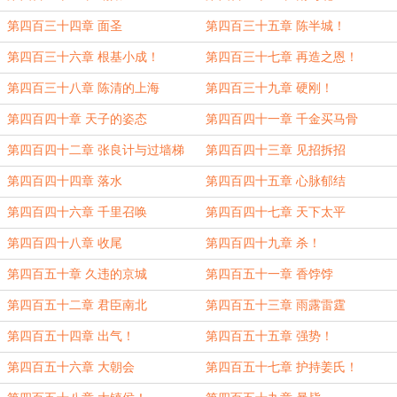
第四百三十四章 面圣
第四百三十五章 陈半城！
第四百三十六章 根基小成！
第四百三十七章 再造之恩！
第四百三十八章 陈清的上海
第四百三十九章 硬刚！
第四百四十章 天子的姿态
第四百四十一章 千金买马骨
第四百四十二章 张良计与过墙梯
第四百四十三章 见招拆招
第四百四十四章 落水
第四百四十五章 心脉郁结
第四百四十六章 千里召唤
第四百四十七章 天下太平
第四百四十八章 收尾
第四百四十九章 杀！
第四百五十章 久违的京城
第四百五十一章 香饽饽
第四百五十二章 君臣南北
第四百五十三章 雨露雷霆
第四百五十四章 出气！
第四百五十五章 强势！
第四百五十六章 大朝会
第四百五十七章 护持姜氏！