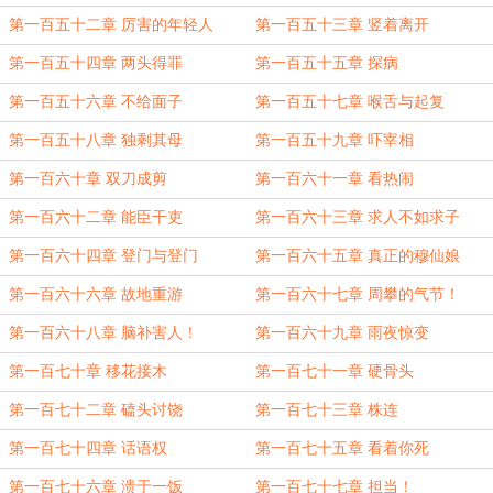
第一百五十二章 厉害的年轻人
第一百五十三章 竖着离开
第一百五十四章 两头得罪
第一百五十五章 探病
第一百五十六章 不给面子
第一百五十七章 喉舌与起复
第一百五十八章 独剩其母
第一百五十九章 吓宰相
第一百六十章 双刀成剪
第一百六十一章 看热闹
第一百六十二章 能臣干吏
第一百六十三章 求人不如求子
第一百六十四章 登门与登门
第一百六十五章 真正的穆仙娘
第一百六十六章 故地重游
第一百六十七章 周攀的气节！
第一百六十八章 脑补害人！
第一百六十九章 雨夜惊变
第一百七十章 移花接木
第一百七十一章 硬骨头
第一百七十二章 磕头讨饶
第一百七十三章 株连
第一百七十四章 话语权
第一百七十五章 看着你死
第一百七十六章 溃于一饭
第一百七十七章 担当！