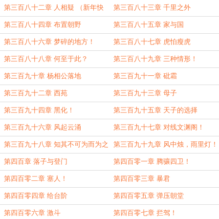
除夕快乐！！）
第三百八十二章 人相疑 （新年快
第三百八十三章 千里之外
乐！！）
第三百八十四章 布置朝野
第三百八十五章 家与国
第三百八十六章 梦碎的地方！
第三百八十七章 虎怕瘦虎
第三百八十八章 何至于此？
第三百八十九章 三种情形！
第三百九十章 杨相公落地
第三百九十一章 砒霜
第三百九十二章 西苑
第三百九十三章 母子
第三百九十四章 黑化！
第三百九十五章 天子的选择
第三百九十六章 风起云涌
第三百九十七章 对线文渊阁！
第三百九十八章 知其不可为而为之
第三百九十九章 风中烛，雨里灯！
第四百章 落子与登门
第四百零一章 腾骧四卫！
第四百零二章 塞人！
第四百零三章 暴君
第四百零四章 给台阶
第四百零五章 弹压朝堂
第四百零六章 激斗
第四百零七章 拦驾！