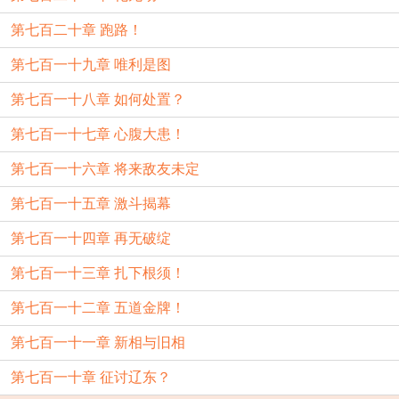
第七百二十章 跑路！
第七百一十九章 唯利是图
第七百一十八章 如何处置？
第七百一十七章 心腹大患！
第七百一十六章 将来敌友未定
第七百一十五章 激斗揭幕
第七百一十四章 再无破绽
第七百一十三章 扎下根须！
第七百一十二章 五道金牌！
第七百一十一章 新相与旧相
第七百一十章 征讨辽东？