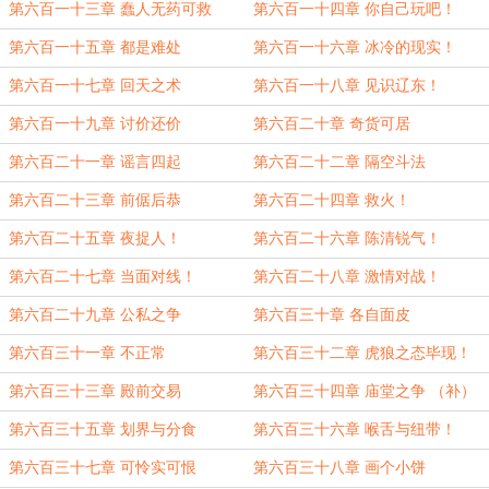
第六百一十三章 蠢人无药可救
第六百一十四章 你自己玩吧！
第六百一十五章 都是难处
第六百一十六章 冰冷的现实！
第六百一十七章 回天之术
第六百一十八章 见识辽东！
第六百一十九章 讨价还价
第六百二十章 奇货可居
第六百二十一章 谣言四起
第六百二十二章 隔空斗法
第六百二十三章 前倨后恭
第六百二十四章 救火！
第六百二十五章 夜捉人！
第六百二十六章 陈清锐气！
第六百二十七章 当面对线！
第六百二十八章 激情对战！
第六百二十九章 公私之争
第六百三十章 各自面皮
第六百三十一章 不正常
第六百三十二章 虎狼之态毕现！
第六百三十三章 殿前交易
第六百三十四章 庙堂之争 （补）
第六百三十五章 划界与分食
第六百三十六章 喉舌与纽带！
第六百三十七章 可怜实可恨
第六百三十八章 画个小饼