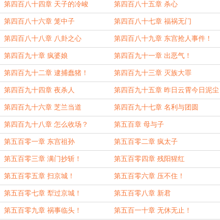
第四百八十四章 天子的冷峻
第四百八十五章 杀心
第四百八十六章 笼中子
第四百八十七章 福祸无门
第四百八十八章 八卦之心
第四百八十九章 东宫抢人事件！
第四百九十章 疯婆娘
第四百九十一章 出恶气！
第四百九十二章 逮捕蠢猪！
第四百九十三章 灭族大罪
第四百九十四章 夜杀人
第四百九十五章 昨日云霄今日泥尘
第四百九十六章 芝兰当道
第四百九十七章 名利与团圆
第四百九十八章 怎么收场？
第五百章 母与子
第五百零一章 东宫祖孙
第五百零二章 疯太子
第五百零三章 满门抄斩！
第五百零四章 残阳猩红
第五百零五章 扫京城！
第五百零六章 压不住！
第五百零七章 犁过京城！
第五百零八章 新君
第五百零九章 祸事临头！
第五百一十章 无休无止！