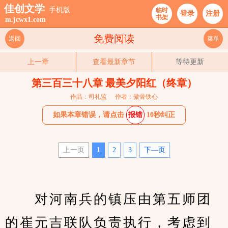
佳创文学
手机版
临时
登录
注册
书架
m.jcwx1.com
免费阅读
返回
菜单
上一章
查看最新章节
等待更新
第三百三十八章 最美夕阳红（终章）
作品：司礼监
作者：傲骨铁心
如果本章错误，请点击
报错
10秒纠正
上一页
1
2
3
下—页
　　对河南兵的镇压由第五师团
的崔元吉联队负责执行，考虑到