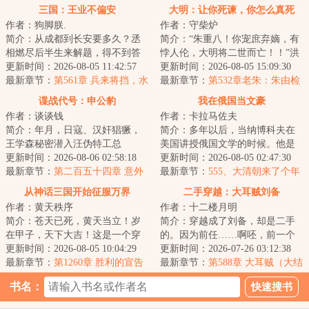
三国：王业不偏安
大明：让你死谏，你怎么真死
作者：狗脚朕.
作者：守柴炉
啊？
简介：从成都到长安要多久？丞
简介：“朱重八！你宠庶弃嫡，有
相燃尽后半生来解题，得不到答
悖人伦，大明将二世而亡！！”洪
案。刘禅带着缅怀瞻仰之情，体
更新时间：2026-08-05 11:42:57
武二十五年九月，朱元璋欲立朱
更新时间：2026-08-05 15:09:30
验了一趟传说中...
最新章节：
第561章 兵来将挡，水
允炆为皇太...
最新章节：
第532章老朱：朱由检
来土掩
不是咱嫡系，咱的嫡系在哪？
谍战代号：申公豹
我在俄国当文豪
【求月票啊】
作者：谈谈钱
作者：卡拉马佐夫
简介：年月，日寇、汉奸猖獗，
简介：多年以后，当纳博科夫在
王学森秘密潜入汪伪特工总
美国讲授俄国文学的时候。他是
部“号”，左右逢源，煽风点火，阳
更新时间：2026-08-06 02:58:18
如此这般操作的。他在黑漆漆的
更新时间：2026-08-05 02:47:30
奉阴违……丁墨...
最新章节：
第二百五十四章 意外
屋子里先是打开...
最新章节：
555、大清朝来了个年
的收获
轻人
从神话三国开始征服万界
二手穿越：大耳贼刘备
作者：黄天秩序
作者：十二楼月明
简介：苍天已死，黄天当立！岁
简介：穿越成了刘备，却是二手
在甲子，天下大吉！这是一个穿
的。因为前任……啊呸，前一个
越者继承大贤良师传承，推翻腐
更新时间：2026-08-05 10:04:29
穿越者也是穿越到刘备身上。前
更新时间：2026-07-26 03:12:38
朽东汉帝国，建...
最新章节：
第1260章 胜利的宣告
任嗝屁了，我接...
最新章节：
第588章 大耳贼（大结
局）
书名：