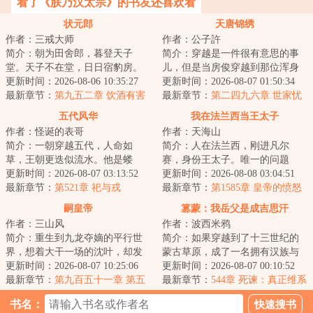
看了《朕乃汉太宗》的书友还喜欢看
状元郎
天唐锦绣
作者：三戒大师
作者：公子許
简介：朝为田舍郎，暮登天子
简介：穿越是一件很有意思的事
堂。天子不在堂，日日宿豹房。
儿，但是当房俊穿越到那位浑身
~~~~~~唐寅：义父拯救了我。王
更新时间：2026-08-06 10:35:27
冒着绿油油光芒的唐朝同名前辈
更新时间：2026-08-07 01:50:34
守仁：要不是他救...
最新章节：
第九五二章 饮酒有害
身上，就感觉生...
最新章节：
第二四九六章 世家忧
健康
愁
五代风华
我在法兰西当王太子
作者：怪诞的表哥
作者：天海山
简介：一朝穿越五代，人命如
简介：人在法兰西，刚进凡尔
草，王朝更迭似流水。他是蝼
赛，身份王太子。唯一的问题
蚁，则撼参天巨树，为棋子，则
更新时间：2026-08-07 03:13:52
是，现任国王是路易十六，两年
更新时间：2026-08-08 03:04:51
破天下局。布衣之志...
最新章节：
第521章 祀与戎
后就会被咔嚓……既...
最新章节：
第1585章 皇帝的愤怒
嗣皇帝
篡蒙：我岳父是成吉思汗
作者：三山风
作者：波西米鸦
简介：重生到九龙夺嫡的平行世
简介：如果穿越到了十三世纪的
界，想着大干一场的沈叶，却发
蒙古草原，成了一名拥有汉族与
现自己竟然成了被群起而攻之的
更新时间：2026-08-07 10:25:06
蒙古族血统的少年，你会如何选
更新时间：2026-08-07 00:10:52
太子。知道太子...
最新章节：
第九百五十一章 第五
择？是南下回归...
最新章节：
544章 死谏：真正维系
部队的胜利
世界一统的不是铁路电报，而是
书名：
太祖的规矩！