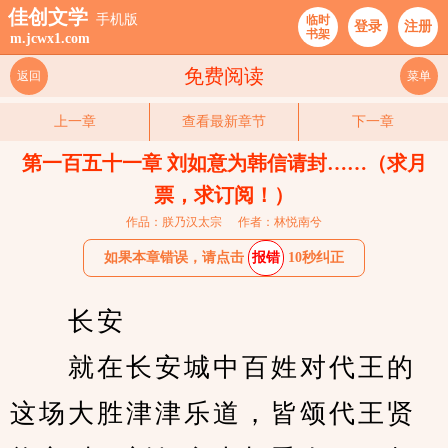
佳创文学
手机版
临时
登录
注册
书架
m.jcwx1.com
免费阅读
返回
菜单
上一章
查看最新章节
下一章
第一百五十一章 刘如意为韩信请封……（求月
票，求订阅！）
作品：朕乃汉太宗
作者：林悦南兮
如果本章错误，请点击
报错
10秒纠正
　　长安
　　就在长安城中百姓对代王的
这场大胜津津乐道，皆颂代王贤