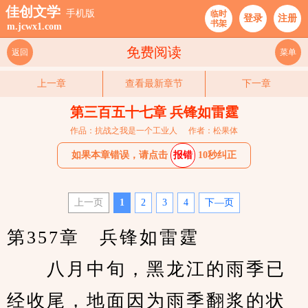
佳创文学
手机版
临时
登录
注册
书架
m.jcwx1.com
免费阅读
返回
菜单
上一章
查看最新章节
下一章
第三百五十七章 兵锋如雷霆
作品：抗战之我是一个工业人
作者：松果体
如果本章错误，请点击
报错
10秒纠正
上一页
1
2
3
4
下—页
第357章　兵锋如雷霆
　　八月中旬，黑龙江的雨季已
经收尾，地面因为雨季翻浆的状