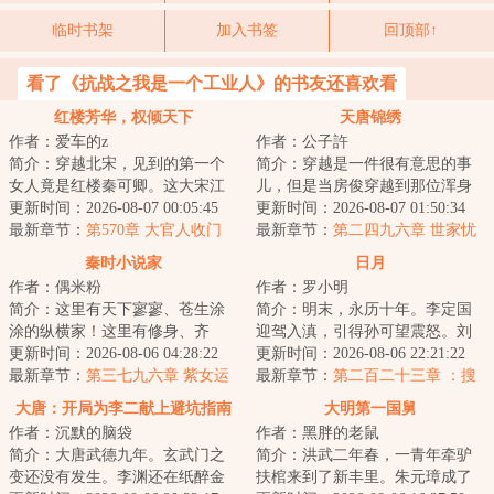
临时书架
加入书签
回顶部↑
看了《抗战之我是一个工业人》的书友还喜欢看
红楼芳华，权倾天下
天唐锦绣
作者：爱车的z
作者：公子許
简介：穿越北宋，见到的第一个
简介：穿越是一件很有意思的事
女人竟是红楼秦可卿。这大宋江
儿，但是当房俊穿越到那位浑身
山，亦如红楼将倾我堂堂清河县
更新时间：2026-08-07 00:05:45
冒着绿油油光芒的唐朝同名前辈
更新时间：2026-08-07 01:50:34
一霸，仗着一手...
最新章节：
第570章 大官人收门
身上，就感觉生...
最新章节：
第二四九六章 世家忧
生，贾母的算计
愁
秦时小说家
日月
作者：偶米粉
作者：罗小明
简介：这里有天下寥寥、苍生涂
简介：明末，永历十年。李定国
涂的纵横家！这里有修身、齐
迎驾入滇，引得孙可望震怒。刘
家、治国、平天下的儒家！这里
更新时间：2026-08-06 04:28:22
文秀起兵响应，朝廷播迁昆明。
更新时间：2026-08-06 22:21:22
有天下皆白、唯我...
最新章节：
第三七九六章 紫女运
三王内讧之期近...
最新章节：
第二百二十三章 ：搜
道（求票票）
山索海！（5k）
大唐：开局为李二献上避坑指南
大明第一国舅
作者：沉默的脑袋
作者：黑胖的老鼠
简介：大唐武德九年。玄武门之
简介：洪武二年春，一青年牵驴
变还没有发生。李渊还在纸醉金
扶棺来到了新丰里。朱元璋成了