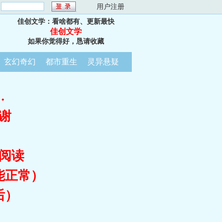
：
用户注册
佳创文学：看啥都有、更新最快
佳创文学
如果你觉得好，恳请收藏
玄幻奇幻
都市重生
灵异悬疑
…
谢
阅读
能正常）
后）