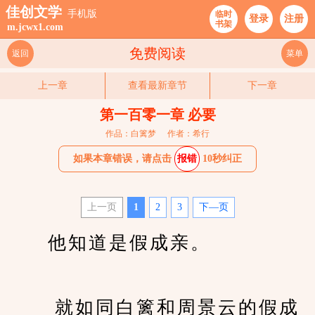
佳创文学
手机版
临时
登录
注册
书架
m.jcwx1.com
免费阅读
返回
菜单
上一章
查看最新章节
下一章
第一百零一章 必要
作品：白篱梦
作者：希行
如果本章错误，请点击
报错
10秒纠正
上一页
1
2
3
下—页
　　他知道是假成亲。
　　 就如同白篱和周景云的假成