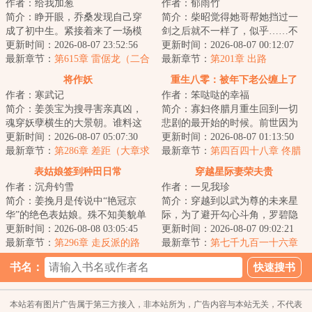
作者：给我加葱
作者：郁雨竹
简介：睁开眼，乔桑发现自己穿
简介：柴昭觉得她哥帮她挡过一
成了初中生。紧接着来了一场模
剑之后就不一样了，似乎……不
拟考。毕业她怕了吗？她怕
更新时间：2026-08-07 23:52:56
是他了。他总会说些郑先生都没
更新时间：2026-08-07 00:12:07
了……这考的都什么...
最新章节：
第615章 雷倨龙（二合
听过的，她听起...
最新章节：
第201章 出路
一）
将作妖
重生八零：被年下老公缠上了
作者：寒武记
作者：笨哒哒的幸福
简介：姜羡宝为搜寻害亲真凶，
简介：寡妇佟腊月重生回到一切
魂穿妖孽横生的大景朝。谁料这
悲剧的最开始的时候。前世因为
里破案，不看证据，只靠卦师！
更新时间：2026-08-07 05:07:30
改嫁宋大龙，踏上了一条不归
更新时间：2026-08-07 01:13:50
这不巧了嘛？！...
最新章节：
第286章 差距（大章求
路。重生归来的第...
最新章节：
第四百四十八章 佟腊
月票）
月改变了我的一生
表姑娘签到种田日常
穿越星际妻荣夫贵
作者：沉舟钓雪
作者：一见我珍
简介：姜挽月是传说中“艳冠京
简介：穿越到以武为尊的未来星
华”的绝色表姑娘。殊不知美貌单
际，为了避开勾心斗角，罗碧隐
出从来都是死局。想打破死局，
更新时间：2026-08-08 03:05:45
瞒了自己觉醒异能的事。谁知有
更新时间：2026-08-07 09:02:21
要么有挂，要...
最新章节：
第296章 走反派的路
人不长眼非要找...
最新章节：
第七千九百一十六章
都要气笑了
书名：
本站若有图片广告属于第三方接入，非本站所为，广告内容与本站无关，不代表