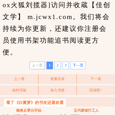
ox火狐刘揽器]访问并收蔵【佳创
文学】 m.jcwx1.com。我们将会
持续为你更新，还建议你注册会
员使用书架功能追书阅读更方
便。
上一页
1
2
3
下—页
上一章
查看目录
下一章
临时书架
加入书签
回顶部↑
看了《白篱梦》的书友还喜欢看
御兽从零分开始
五代硬核打工人