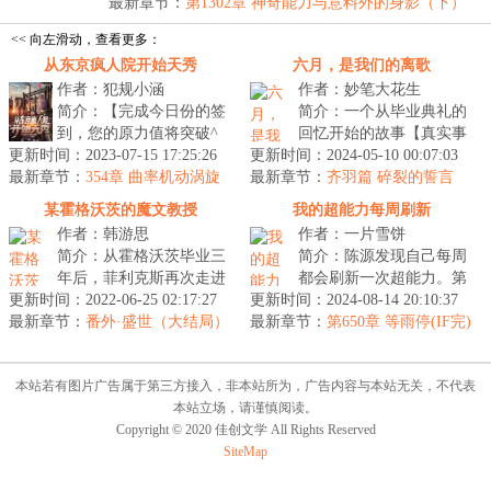
然....
最新章节：
第1302章 神奇能力与意料外的身影（下）
<< 向左滑动，查看更多：
从东京疯人院开始天秀
六月，是我们的离歌
作者：犯规小涵
作者：妙笔大花生
简介：【完成今日份的签
简介：一个从毕业典礼的
到，您的原力值将突破^
回忆开始的故事【真实事
更新时间：2023-07-15 17:25:26
查克拉】“奈斯。”武藏野
更新时间：2024-05-10 00:07:03
件改编】江南一所中学，
最新章节：
面带微笑，点击确定。
354章 曲率机动涡旋
最新章节：
一个奇妙的文学社，一
齐羽篇 碎裂的誓言
桨
BOOM能量输...
（五）
群“天才”高...
某霍格沃茨的魔文教授
我的超能力每周刷新
作者：韩游思
作者：一片雪饼
简介：从霍格沃茨毕业三
简介：陈源发现自己每周
年后，菲利克斯再次走进
都会刷新一次超能力。第
更新时间：2022-06-25 02:17:27
这座魔法学校，只不过这
更新时间：2024-08-14 20:10:37
一周，他看到只要有生命
最新章节：
一次，他是以教授的身
番外·盛世（大结局）
最新章节：
特征的物体上都挂着一个
第650章 等雨停(IF完)
份！麻瓜的智...
红色的数字...
本站若有图片广告属于第三方接入，非本站所为，广告内容与本站无关，不代表
本站立场，请谨慎阅读。
Copyright © 2020 佳创文学 All Rights Reserved
SiteMap