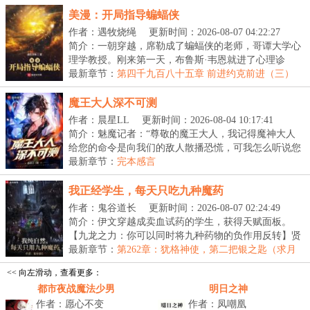
美漫：开局指导蝙蝠侠
作者：遇牧烧绳
更新时间：2026-08-07 04:22:27
简介：一朝穿越，席勒成了蝙蝠侠的老师，哥谭大学心
理学教授。刚来第一天，布鲁斯·韦恩就进了心理诊
室。...
最新章节：
第四千九百八十五章 前进约克前进（三）
魔王大人深不可测
作者：晨星LL
更新时间：2026-08-04 10:17:41
简介：魅魔记者：“尊敬的魔王大人，我记得魔神大人
给您的命令是向我们的敌人散播恐慌，可我怎么听说您
在...
最新章节：
完本感言
我正经学生，每天只吃九种魔药
作者：鬼谷道长
更新时间：2026-08-07 02:24:49
简介：伊文穿越成卖血试药的学生，获得天赋面板。
【九龙之力：你可以同时将九种药物的负作用反转】贤
者大...
最新章节：
第262章：犹格神使，第二把银之匙（求月
票！）
<< 向左滑动，查看更多：
都市夜战魔法少男
明日之神
作者：愿心不变
作者：凤嘲凰