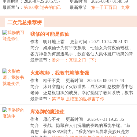
更新时间：2026-07-25 20:57:57
界的东京。因缘际会之
更新时间：2026-08-07 01:48:59
主线都有私设和魔改】
最新章节：
下，救下了一位定段失败
第160章 过去的自己
最新章节：
【无女主，有酒厂马甲，
第一千五百四十九章
想要自杀的少...
怎么是这个怪盗
主角带着P游戏界...
二次元总推荐榜
我修的可能是假仙
作者：明月地上霜
更新时间：2021-10-24 20:51:31
简介：嫦娥仙子为何半夜飙歌，七仙女为何夜偷蟠桃，
各方神兽为何屡遭黑手，数百名仙人集体跳广场舞的背
后...
最新章节：
番外一：真理之门（下）
火影教师，我教书就能变强
作者：桔子不黄
更新时间：2026-05-08 04:17:48
简介：沐月穿越到了火影世界，成为木叶忍校普通中忍
老师，还是根组织的成员。幸好觉醒了教师系统，教书
就...
最新章节：
第15章 是绝望的世界害了你
库洛牌的魔法使
作者：愿心不变
更新时间：2026-07-31 19:25:36
简介：夜战、隐藏在人们沉睡的夜晚的系统争端。“恭
喜您，获得SSS级能力。”系统的声音异常美妙只是方