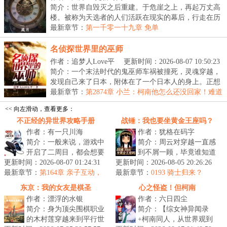
简介：世界自毁灭之后重建。于危崖之上，再起万丈高
楼。被称为天选者的人们活跃在现实的幕后，行走在历
史...
最新章节：
第一千零一十九章 免单
名侦探世界里的巫师
作者：追梦人Love平
更新时间：2026-08-07 10:50:23
简介：一个末法时代的鬼巫师车祸被撞死，灵魂穿越，
发现自己来了日本，附体在了一个日本人的身上。正想
着...
最新章节：
第2874章 小兰：柯南他怎么还没回家！难道
他又去找社团的朋友鬼混了？
<< 向左滑动，查看更多：
不正经的异世界攻略手册
战锤：我也要坐黄金王座吗？
作者：有一只川海
作者：犹格在码字
简介：一般来说，游戏中
简介：周云对穿越一直感
开启了二周目，都会想要
到不屑一顾，毕竟谁知道
更新时间：2026-08-07 01:24:31
走一些之前不敢走的路
更新时间：2026-08-05 20:26:26
会穿越进什么粪坑？如果
最新章节：
线，尝试一些过去不敢尝
第164章 亲子互动，
最新章节：
让他穿越，至少要给他无
0193 骑士归来？
谁才是家长？
试的选项吧？...
尽的寿命、...
东京：我的女友是棋圣
心之怪盗！但柯南
作者：漂浮的水银
作者：六日四尘
简介：身为顶尖围棋职业
简介：【综女神异闻录
的木村莲穿越来到平行世
+柯南同人，从世界观到