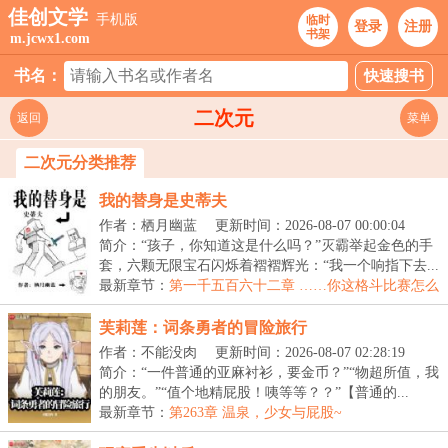
佳创文学
手机版
临时
登录
注册
书架
m.jcwx1.com
书名：
二次元
返回
菜单
二次元分类推荐
我的替身是史蒂夫
作者：栖月幽蓝
更新时间：2026-08-07 00:00:04
简介：“孩子，你知道这是什么吗？”灭霸举起金色的手
套，六颗无限宝石闪烁着褶褶辉光：“我一个响指下去...
最新章节：
第一千五百六十二章 ……你这格斗比赛怎么
搞得跟mugen赖子大比拼一样？
芙莉莲：词条勇者的冒险旅行
作者：不能没肉
更新时间：2026-08-07 02:28:19
简介：“一件普通的亚麻衬衫，要金币？”“物超所值，我
的朋友。”“值个地精屁股！咦等等？？”【普通的...
最新章节：
第263章 温泉，少女与屁股~