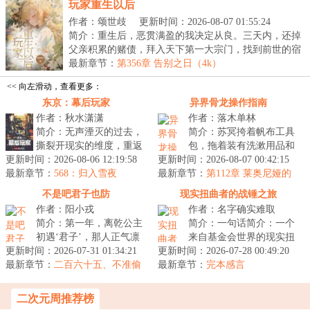
玩家重生以后
作者：颂世歧
更新时间：2026-08-07 01:55:24
简介：重生后，恶贯满盈的我决定从良。三天内，还掉
父亲积累的赌债，拜入天下第一大宗门，找到前世的宿
敌...
最新章节：
第356章 告别之日（4k）
<< 向左滑动，查看更多：
东京：幕后玩家
异界骨龙操作指南
作者：秋水潇潇
作者：落木单林
简介：无声湮灭的过去，
简介：苏冥挎着帆布工具
撕裂开现实的维度，重返
包，拖着装有洗漱用品和
更新时间：2026-08-06 12:19:58
它们垂涎的人间。传承失
更新时间：2026-08-07 00:42:15
换洗衣物的行李箱，看着
最新章节：
落的世界，能与之对抗
568：归入雪夜
最新章节：
天空上异界顶级战力对
第112章 莱奥尼娅的
的，唯有“不...
回归
抗，他开始怀...
不是吧君子也防
现实扭曲者的战锤之旅
作者：阳小戎
作者：名字确实难取
简介：第一年，离乾公主
简介：一句话简介：一个
初遇‘君子’，那人正气凛
来自基金会世界的现实扭
更新时间：2026-07-31 01:34:21
然主持公道，她冷笑：“伪
更新时间：2026-07-28 00:49:20
曲者被黄皮子征兵，穿越
最新章节：
君子。”第三年，皇嗣之
二百六十五、不准偷
最新章节：
到了战锤世界，开始拯救
完本感言
吃
争，一...
人类之旅的...
二次元周推荐榜