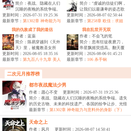
简介：夜战、隐藏在人们
简介：“虔诚的信徒们啊，
沉睡的夜晚的系统争端。
让我们以最谦卑的姿态歌
更新时间：2026-07-31 19:25:36
遗失的历史古物、未来的
更新时间：2026-08-07 02:50:44
颂灯神、愿望之神、奇迹
最新章节：
科技遗产、各国的纷争让
第1302章 神奇能力与
最新章节：
之神、星辰之子、永恒晨
第258章 欧佳：求姐
意料外的身影（下）
步、光怪陆...
姐收收味，别念了
曦、光之...
我的仇敌成了我的道侣
我在乱世开无双
作者：蓝薬
作者：不会飞的笔
简介：陈易穿越到《天外
简介：忽有狂徒夜磨刀，
天》里，被魔教圣女所
帝星飘摇荧惑高。翻天覆
更新时间：2026-08-05 18:35:16
杀，一觉醒来，又回到了
更新时间：2026-08-06 01:45:21
地从今始，杀人何须惜手
最新章节：
十年前。于是，靠着怨仇
第九百八十九章 美人
最新章节：
劳。......武朝末年，诸侯
106 杀手锏
一舞（二合一）
阴阳诀，陈易...
割据，烽...
二次元月推荐榜
都市夜战魔法少男
作者：愿心不变
更新时间：2026-07-31 19:25:36
简介：夜战、隐藏在人们沉睡的夜晚的系统争端。遗失
的历史古物、未来的科技遗产、各国的纷争让步、光怪
陆...
最新章节：
第1302章 神奇能力与意料外的身影（下）
天命之上
作者：风月
更新时间：2026-08-07 14:50:41