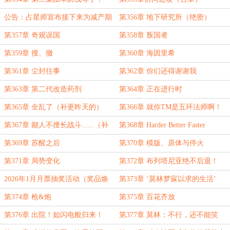
公告：占星师宣布接下来为减产期
第356章 地下研究所（绝密）
第357章 奇观误国
第358章 叛国者
第359章 搜、撤
第360章 海因里希
第361章 尘封往事
第362章 你们还得谢谢我
第363章 第二代改造药剂
第364章 正在进行时
第365章 全乱了（补更昨天的）
第366章 就你TM是五环法师啊！
第367章 鄙人不擅长战斗......（补
第368章 Harder Better Faster
更）
Stronger
第369章 苏醒之后
第370章 模版、原体与停火
第371章 局势变化
第372章 布列塔尼亚绝不后退！
（震声）
2026年1月月票抽奖活动（奖品焕
第373章 ‘莫林梦寐以求的生活’
新）~
第374章 枪&炮
第375章 百花齐放
第376章 出院！如闪电般归来！
第377章 莫林：不行，还不能笑