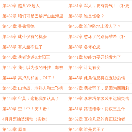
第430章 超凡VS超人
第431章 军人，要有骨气！（补更
大失败）
第432章 咱们可是巴黎尸山血海里
第433章 谁是怪物？
滚出来的！
第434章 曼弗雷德
第435章 谁说阵地上没人了？
第436章 此生仅有的机会......
第437章 憋坏了的路德维希（补
更）
第438章 有人坐不住了
第439章 各怀心思
第440章 兵者诡道&太阳王
第441章 钞能力要开始发力了
第442章 我引以为傲的外挂，却被
第443章 计划有变
你们说是运气好
第444章 高卢共和国，OUT！
第445章 此条信息将在五秒后销
毁......
第446章 山地战、老熟人和土飞机
第447章 我变弱了，是因为西西莉
娅吗？
第448章 牢莫：这把我要认真了
第449章 李林塔尔级装甲运输突击
飞艇
第450章 空！中！突！击！
第451章 路德维希：协议三是什
么？
4月月票抽奖活动（实物）
第452章 瓦拉几亚的真正统治者
第453章 原血
第454章 谁是兵王？