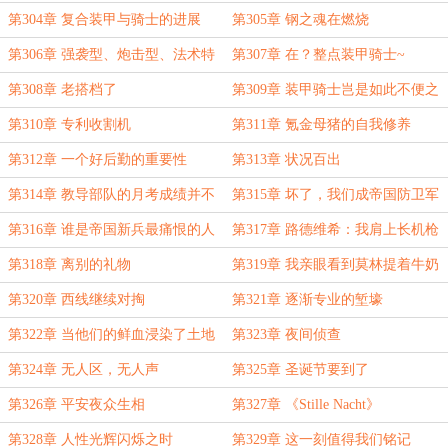
第304章 复合装甲与骑士的进展
第305章 钢之魂在燃烧
第306章 强袭型、炮击型、法术特
第307章 在？整点装甲骑士~
化型.....
第308章 老搭档了
第309章 装甲骑士岂是如此不便之
物！
第310章 专利收割机
第311章 氪金母猪的自我修养
第312章 一个好后勤的重要性
第313章 状况百出
第314章 教导部队的月考成绩并不
第315章 坏了，我们成帝国防卫军
理想......
了......
第316章 谁是帝国新兵最痛恨的人
第317章 路德维希：我肩上长机枪
了？
第318章 离别的礼物
第319章 我亲眼看到莫林提着牛奶
进了集团军指挥部
第320章 西线继续对掏
第321章 逐渐专业的堑壕
第322章 当他们的鲜血浸染了土地
第323章 夜间侦查
第324章 无人区，无人声
第325章 圣诞节要到了
第326章 平安夜众生相
第327章 《Stille Nacht》
第328章 人性光辉闪烁之时
第329章 这一刻值得我们铭记