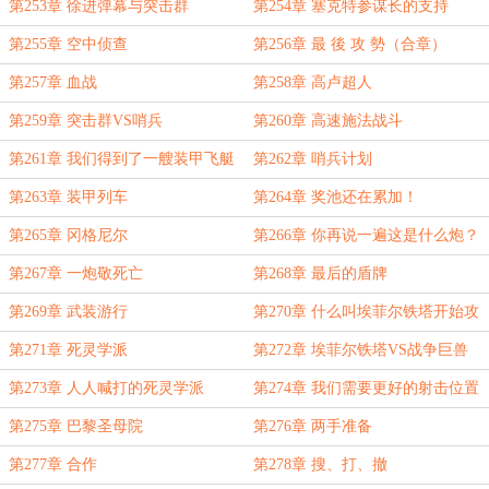
第253章 徐进弹幕与突击群
第254章 塞克特参谋长的支持
第255章 空中侦查
第256章 最 後 攻 勢（合章）
第257章 血战
第258章 高卢超人
第259章 突击群VS哨兵
第260章 高速施法战斗
第261章 我们得到了一艘装甲飞艇
第262章 哨兵计划
的支援
第263章 装甲列车
第264章 奖池还在累加！
第265章 冈格尼尔
第266章 你再说一遍这是什么炮？
（补更1/3）
第267章 一炮敬死亡
第268章 最后的盾牌
第269章 武装游行
第270章 什么叫埃菲尔铁塔开始攻
击了？
第271章 死灵学派
第272章 埃菲尔铁塔VS战争巨兽
第273章 人人喊打的死灵学派
第274章 我们需要更好的射击位置
第275章 巴黎圣母院
第276章 两手准备
第277章 合作
第278章 搜、打、撤