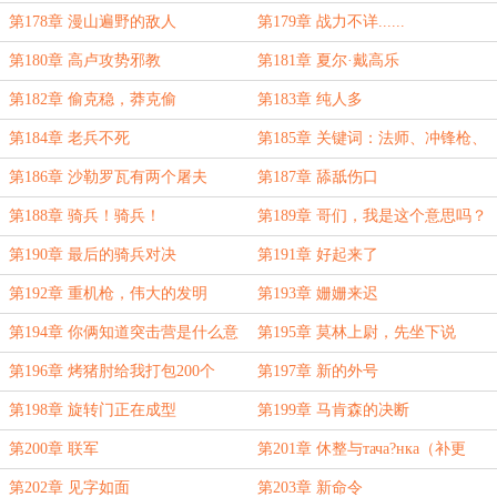
第178章 漫山遍野的敌人
第179章 战力不详......
第180章 高卢攻势邪教
第181章 夏尔·戴高乐
第182章 偷克稳，莽克偷
第183章 纯人多
第184章 老兵不死
第185章 关键词：法师、冲锋枪、
绕后
第186章 沙勒罗瓦有两个屠夫
第187章 舔舐伤口
第188章 骑兵！骑兵！
第189章 哥们，我是这个意思吗？
第190章 最后的骑兵对决
第191章 好起来了
第192章 重机枪，伟大的发明
第193章 姗姗来迟
第194章 你俩知道突击营是什么意
第195章 莫林上尉，先坐下说
思吗？
第196章 烤猪肘给我打包200个
第197章 新的外号
第198章 旋转门正在成型
第199章 马肯森的决断
第200章 联军
第201章 休整与тача?нка（补更
1/3）
第202章 见字如面
第203章 新命令