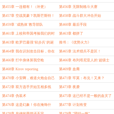
第455章 一连都有！（补更）
第456章 无限制格斗大赛
第457章 空战英豪？凯斯芒斯特！
第458章 战斗群大冲击开始
第459章 ‘成熟体’教导部队
第460章 最后手段
第461章 上校和帝国考验我们的时
第463章 都拼了
候到了
第463章 欧罗巴最强‘轻步兵’的诞
推书：《优势火力》
生
第464章 我在识别攻击目标，你在
第465章 法术猎兵不是区！
等什么？
第466章 打中身体算我空枪
第466章 布列塔尼亚人的‘超级士
兵’计划
第468章 Kirov reporting
第469章 血裔
第470章 小安啊，难道火炮会自己
第471章 牢莫：布兑！又来？
出现在哥的阵地上吗？
第472章 双方选手开始互相多线
第473章 夜袭
第474章 伪装术
第475章 这已经不是一般的血灾了
第476章 这是幻象！你在掩饰什
第477章 计划有变
么！
第478章 皇储的恩情还不完
第479章 “团结一致”