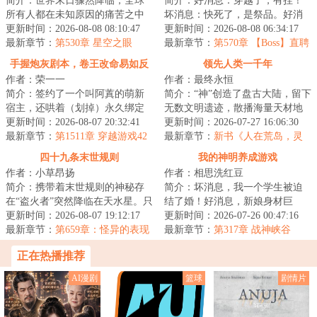
简介：世界末日骤然降临，全球
简介：好消息：穿越了，有挂！
所有人都在未知原因的痛苦之中
坏消息：快死了，是祭品。好消
死去。江阳醒来，发现自己竟然
更新时间：2026-08-08 08:10:47
息：我已成功奴役了邪神！…打
更新时间：2026-08-08 06:34:17
重生到了末日之...
最新章节：
第530章 星空之眼
开为入侵仙界而...
最新章节：
第570章 【Boss】直聘
手握炮灰剧本，卷王改命易如反
领先人类一千年
作者：荣一一
作者：最终永恒
掌
简介：签约了一个叫阿蒖的萌新
简介：“神”创造了盘古大陆，留下
宿主，还哄着（划掉）永久绑定
无数文明遗迹，散播海量天材地
了，很快发现表面乖巧老实的新
更新时间：2026-08-07 20:32:41
宝。当人类满怀雄心壮志，意图
更新时间：2026-07-27 16:06:30
宿主有两副面孔...
最新章节：
第1511章 穿越游戏42
闯荡盘古大...
最新章节：
新书《人在荒岛，灵
气怎么复苏了？》以及515打折活
四十九条末世规则
我的神明养成游戏
动
作者：小草昂扬
作者：相思洗红豆
简介：携带着末世规则的神秘存
简介：坏消息，我一个学生被迫
在“盗火者”突然降临在天水星。只
结了婚！好消息，新娘身材巨
有通过全部四十九条末世规则考
更新时间：2026-08-07 19:12:17
好！坏消息，我老婆不允许我去
更新时间：2026-07-26 00:47:16
验的人类，...
最新章节：
第659章：怪异的表现
夜店酒吧KTV！好...
最新章节：
第317章 战神峡谷
正在热播推荐
AI漫剧
篮球
剧情片