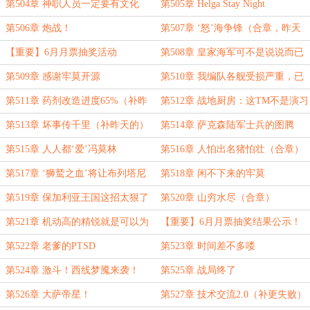
第504章 神职人员一定要有文化
第505章 Helga Stay Night
第506章 炮战！
第507章 ‘怒’海争锋（合章，昨天
的补更）
【重要】6月月票抽奖活动
第508章 皇家海军可不是说说而已
啊
第509章 感谢牢莫开源
第510章 我编队各舰受损严重，已
无返航可能！
第511章 药剂改造进度65%（补昨
第512章 战地厨房：这TM不是演习
天的）
第513章 坏事传千里（补昨天的）
第514章 萨克森陆军士兵的图腾
第515章 人人都‘爱’冯莫林
第516章 人怕出名猪怕壮（合章）
第517章 ‘狮鹫之血’将让布列塔尼
第518章 闲不下来的牢莫
亚再次伟大！
第519章 保加利亚王国这招太狠了
第520章 山穷水尽（合章）
第521章 机动高的精锐就是可以为
【重要】6月月票抽奖结果公示！
所欲为啊~
第522章 老爹的PTSD
第523章 时间差不多喽
第524章 激斗！西线梦魇来袭！
第525章 战局终了
（合章+补更）
第526章 大萨帝星！
第527章 技术交流2.0（补更失败）