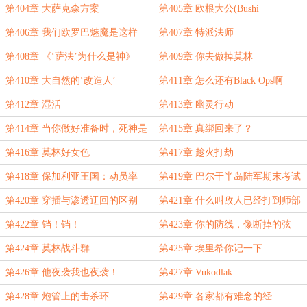
萨克森（补更）
第404章 大萨克森方案
第405章 欧根大公(Bushi
第406章 我们欧罗巴魅魔是这样
第407章 特派法师
的......
第408章 《‘萨法’为什么是神》
第409章 你去做掉莫林
第410章 大自然的‘改造人’
第411章 怎么还有Black Ops啊
第412章 湿活
第413章 幽灵行动
第414章 当你做好准备时，死神是
第415章 真绑回来了？
不会找上你的
第416章 莫林好女色
第417章 趁火打劫
第418章 保加利亚王国：动员率
第419章 巴尔干半岛陆军期末考试
29%
开始
第420章 穿插与渗透迂回的区别
第421章 什么叫敌人已经打到师部
了？
第422章 铛！铛！
第423章 你的防线，像断掉的弦
第424章 莫林战斗群
第425章 埃里希你记一下......
第426章 他夜袭我也夜袭！
第427章 Vukodlak
第428章 炮管上的击杀环
第429章 各家都有难念的经