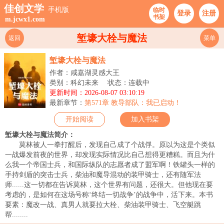
佳创文学
手机版
临时
登录
注册
书架
m.jcwx1.com
堑壕大栓与魔法
返回
菜单
堑壕大栓与魔法
作者：咸嘉湖灵感大王
类别：科幻未来
状态：连载中
更新时间：2026-08-07 03:10:19
最新章节：
第571章 教导部队：我已启动！
开始阅读
加入书架
堑壕大栓与魔法简介：
莫林被人一拳打醒后，发现自己成了个战俘。原以为这是个类似
一战爆发前夜的世界，却发现实际情况比自己想得更糟糕。而且为什
么我一个帝国士兵，和国际纵队的志愿者成了盟军啊！铁罐头一样的
手持剑盾的突击士兵，柴油和魔导混动的装甲骑士，还有随军法
师......这一切都在告诉莫林，这个世界有问题，还很大。但他现在要
考虑的，是如何在这场号称‘终结一切战争’的战争中，活下来。本书
要素：魔改一战、真男人就要拉大栓、柴油装甲骑士、飞空艇跳
帮........