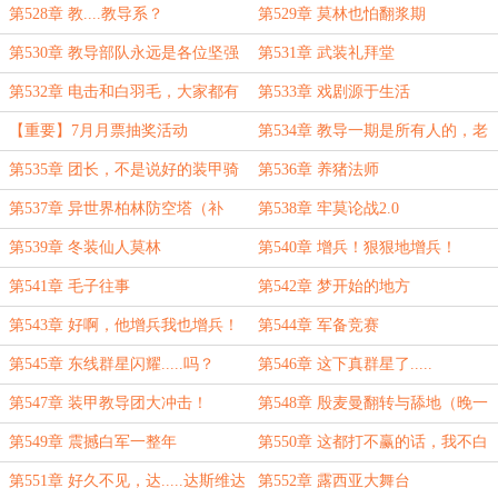
第528章 教....教导系？
第529章 莫林也怕翻浆期
第530章 教导部队永远是各位坚强
第531章 武装礼拜堂
的后盾
第532章 电击和白羽毛，大家都有
第533章 戏剧源于生活
美好的未来
【重要】7月月票抽奖活动
第534章 教导一期是所有人的，老
大哥！
第535章 团长，不是说好的装甲骑
第536章 养猪法师
兵吗？（加补更的合章）
第537章 异世界柏林防空塔（补
第538章 牢莫论战2.0
更）
第539章 冬装仙人莫林
第540章 增兵！狠狠地增兵！
第541章 毛子往事
第542章 梦开始的地方
第543章 好啊，他增兵我也增兵！
第544章 军备竞赛
第545章 东线群星闪耀.....吗？
第546章 这下真群星了.....
第547章 装甲教导团大冲击！
第548章 殷麦曼翻转与舔地（晚一
点还有一更）
第549章 震撼白军一整年
第550章 这都打不赢的话，我不白
爬科技了？
第551章 好久不见，达.....达斯维达
第552章 露西亚大舞台