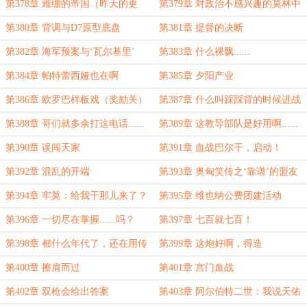
第378章 难绷的帝国（昨天的更
第379章 对政治不感兴趣的莫林中
新）
校
第380章 背调与D7原型底盘
第381章 提督的决断
第382章 海军预案与‘瓦尔基里’
第383章 什么裸飘......
第384章 帕特蕾西娅也在啊
第385章 夕阳产业
第386章 欧罗巴样板戏（奖励关）
第387章 什么叫踩踩背的时候进战
斗了？
第388章 哥们就多余打这电话......
第389章 这教导部队是好用啊......
第390章 误闯天家
第391章 血战巴尔干，启动！
第392章 混乱的开端
第393章 奥匈笑传之‘靠谱’的盟友
第394章 牢莫：给我干那儿来了？
第395章 维也纳公费团建活动
第396章 一切尽在掌握......吗？
第397章 七百就七百！
第398章 都什么年代了，还在用传
第399章 这炮好啊，得造
统火炮（补更）
第400章 擦肩而过
第401章 宫门血战
第402章 双枪会给出答案
第403章 阿尔伯特二世：我说天佑