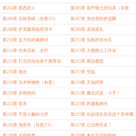
第204章 熟悉的人
第205章 装甲骑士的玩具（补更
2/3）
第206章 目标亚眠（补更3/3）
第207章 突击营的舒适圈
第208章 萨克森风味塔强卡
第209章 圣地巡礼
第210章 反方向的索姆河
第211章 头铁的传令兵
第212章 任务目标，全歼
第213章 大规模土工作业
第215章 打完仗给你弄个推荐信
第215章 两边都慌
第216章 炮击
第217章 空战
第219章 法术和钢铁（补更）
第219章 天地同寿
第220章 步骑协同
第221章 魔化武器，小子！
第222章 双杀
第223章 跨越索姆河
第224章 不容小觑的七环
第225章 你必须先攻击这个具有嘲
讽的目标（补更1/3）
第226章 地形杀（补更2/3）
第227章 让法师先走！
第228章 古怪的梦
第229章 来自天空的指挥