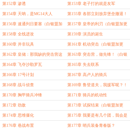
2/10）
加更3/10）
第152章 渗透
第153章 老子打的就是友军
第154章 天呐，是MG14大人
第155章 各部立刻放弃堡垒撤退！
（白银盟加更4/10）
第156章 速通列日要塞（白银盟加
第157章 皇帝的利刃（白银盟加更
更5/10）
6/10）
第158章 全线进攻
第159章 演员的诞生
第160章 并非玩具
第161章 机动突击（白银盟加更
7/10）
第162章 皇储：那我缺的突击营这
第163章 突击营，做先锋！（白银
块儿（白银盟加更8/10）
盟加更9/10）
第164章 飞夺沙勒罗瓦
第165章 失去联系
第166章 17号计划
第167章 高卢人的骑兵
第168章 战斗侦查
第169章 鲁登道夫，我援军呢？！
第170章 胸甲骑兵冲锋
第171章 骑兵的机动性
第172章 劲敌
第173章 试探结束（白银盟加更
10/10）
第174章 思维僵化
第175章 我要是有几个团，我会是
这样？
第176章 巷战布置
第177章 哨兵装备青春版？