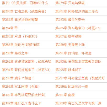
推书:《亡灵法师，召唤055什么
第279章 开光与爆破
鬼？》
第280章 亡者之夜（残酷突变）
第281章 冈格尼尔的第二形态
第282章 死灵法师的野望
第283章 最后的突击
第284章 甲......
第285章 列车炮刺刀（补更2/3）
第286章 对波（补更3/3）
第287章 暗中观察
第288章 舆论与‘耶梦加得’
第289章 无畏舰上陆
第290章 路线之争
第291章 好消息、坏消息
第292章 这是谁家部将，如此勇猛
第293章 帝国禁卫突击教导部队
（补更1/3）
（补更2/3）
第294章 哥们好起来了（补更3/3）
第295章 跳成就了
第296章 跳车？加速！
第297章 科布伦茨之夜（奖励关可
跳）
第298章 军工同盟（合章）
第299章 团级三步一炮
第300章 布列塔尼亚的大计划
第301章 南极
第302章 隆什么？古什么？
第303章 突击队员大学习第一期