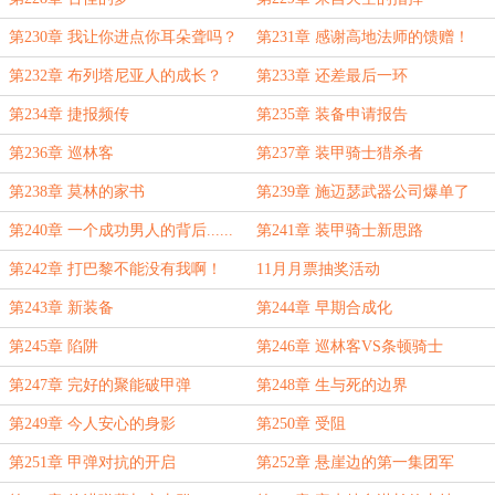
第230章 我让你进点你耳朵聋吗？
第231章 感谢高地法师的馈赠！
（补更3/3）
第232章 布列塔尼亚人的成长？
第233章 还差最后一环
第234章 捷报频传
第235章 装备申请报告
第236章 巡林客
第237章 装甲骑士猎杀者
第238章 莫林的家书
第239章 施迈瑟武器公司爆单了
第240章 一个成功男人的背后......
第241章 装甲骑士新思路
第242章 打巴黎不能没有我啊！
11月月票抽奖活动
第243章 新装备
第244章 早期合成化
第245章 陷阱
第246章 巡林客VS条顿骑士
第247章 完好的聚能破甲弹
第248章 生与死的边界
第249章 今人安心的身影
第250章 受阻
第251章 甲弹对抗的开启
第252章 悬崖边的第一集团军