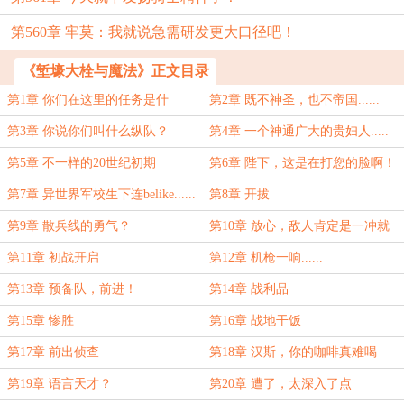
第560章 牢莫：我就说急需研发更大口径吧！
《堑壕大栓与魔法》正文目录
第1章 你们在这里的任务是什
第2章 既不神圣，也不帝国......
么？！
第3章 你说你们叫什么纵队？
第4章 一个神通广大的贵妇人.....
第5章 不一样的20世纪初期
第6章 陛下，这是在打您的脸啊！
第7章 异世界军校生下连belike......
第8章 开拔
第9章 散兵线的勇气？
第10章 放心，敌人肯定是一冲就
散！
第11章 初战开启
第12章 机枪一响......
第13章 预备队，前进！
第14章 战利品
第15章 惨胜
第16章 战地干饭
第17章 前出侦查
第18章 汉斯，你的咖啡真难喝
第19章 语言天才？
第20章 遭了，太深入了点