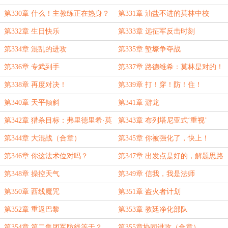
第330章 什么！主教练正在热身？
第331章 油盐不进的莫林中校
第332章 生日快乐
第333章 远征军反击时刻
第334章 混乱的进攻
第335章 堑壕争夺战
第336章 专武到手
第337章 路德维希：莫林是对的！
第338章 再度对决！
第339章 打！穿！防！住！
第340章 天平倾斜
第341章 游龙
第342章 猎杀目标：弗里德里希·莫
第343章 布列塔尼亚式‘重视’
林
第344章 大混战（合章）
第345章 你被强化了，快上！
第346章 你这法术位对吗？
第347章 出发点是好的，解题思路
错了
第348章 操控天气
第349章 信我，我是法师
第350章 西线魔咒
第351章 盗火者计划
第352章 重返巴黎
第353章 教廷净化部队
第354章 第二集团军防线等于？
第355章协同进攻（合章）