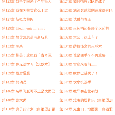
第123章 战争学院来了个年轻人
第124章 如何指挥部队作战？
第125章 我在阿拉贡这么干过
第126章 施迈瑟武器制造股份有限
公司
第127章 新概念检阅
第128章 试射与卷王
第129章 Ujedinjenje ili Smrt
第130章 火药桶还是那个火药桶
第131章 教导营总是有新玩具
第132章 大公，该上车了
第133章 刺杀
第134章 萨拉热窝的火球术
第135章 带英：这把我千古奇冤
第136章 谁是凶手？不再重要......
第137章 你无法学习【沉默术】
第138章 雪崩来临前......
第139章 最后通牒
第140章 欧罗巴沸腾了！
第142章 总动员
第144章 饮水机选手
第146章 装甲飞艇可不止是大而已
第147章 教导突击营初战
啊！
第148章 鲁大师
第149章 难啃的硬骨头（白银盟加
更1/10）
第150章 疯子的计划（白银盟加更
第151章 先生们，地面见（白银盟