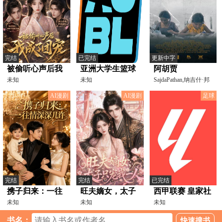
完结
已完结
更新中字
被偷听心声后我
亚洲大学生篮球
阿胡贾
成了团宠
未知
联赛 北京大学vs
未知
SajdaPathan,纳吉什·邦
斯,RudolfoRajeevHu
浙江大学
AI漫剧
AI漫剧
足球
20250820
完结
完结
已完结
携子归来：一往
旺夫嫡女，太子
西甲联赛 皇家社
情深深几许
未知
只宠我一人
未知
会VS阿拉维斯
未知
20260411
书名：