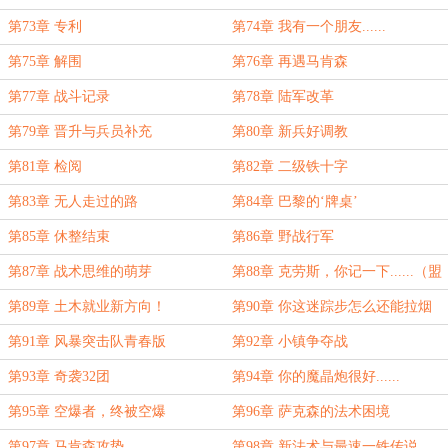
第73章 专利
第74章 我有一个朋友......
第75章 解围
第76章 再遇马肯森
第77章 战斗记录
第78章 陆军改革
第79章 晋升与兵员补充
第80章 新兵好调教
第81章 检阅
第82章 二级铁十字
第83章 无人走过的路
第84章 巴黎的‘牌桌’
第85章 休整结束
第86章 野战行军
第87章 战术思维的萌芽
第88章 克劳斯，你记一下......（盟
主加更）
第89章 土木就业新方向！
第90章 你这迷踪步怎么还能拉烟
的？
第91章 风暴突击队青春版
第92章 小镇争夺战
第93章 奇袭32团
第94章 你的魔晶炮很好......
第95章 空爆者，终被空爆
第96章 萨克森的法术困境
第97章 马肯森攻势
第98章 新法术与最速一铁传说