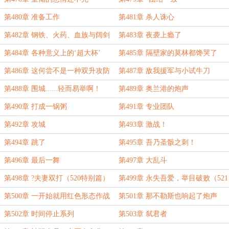
第480章 准备工作
第481章 杀人诛心
第482章 钢铁、火药、血族与阔剑
第483章 夜袭上瘾了
第484章 各种意义上的‘超大杯’
第485章 隔壁家的莫林都馋哭了
第486章 这何尝不是一种双升攻防
第487章 敌我援军与小试牛刀
第488章 围城......轻而易举啊！
第489章 奥兰港的炮声
第490章 打成一锅粥
第491章 专业团队
第492章 攻城
第493章 激战！
第494章 跳了
第495章 吾乃圣骸之刺！
第496章 最后一舞
第497章 大乱斗
第498章 ?夫妻双打（520特别篇）
第499章 永失吾爱，举目破败（521
超级特别篇）
第500章 一开始就用红色形态作战
第501章 那不勒斯也响起了炮声
不就行了吗？
第502章 时间停止系列
第503章 弑君者