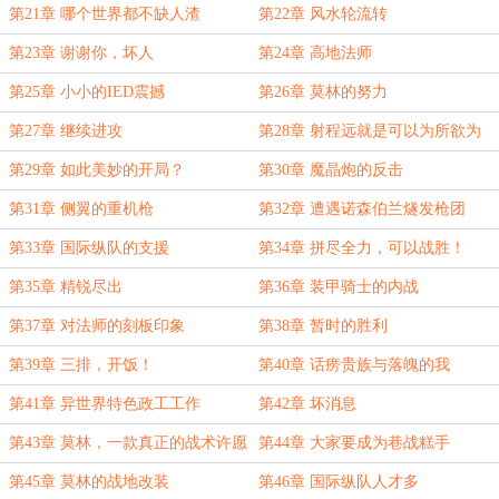
第21章 哪个世界都不缺人渣
第22章 风水轮流转
第23章 谢谢你，坏人
第24章 高地法师
第25章 小小的IED震撼
第26章 莫林的努力
第27章 继续进攻
第28章 射程远就是可以为所欲为
第29章 如此美妙的开局？
第30章 魔晶炮的反击
第31章 侧翼的重机枪
第32章 遭遇诺森伯兰燧发枪团
第33章 国际纵队的支援
第34章 拼尽全力，可以战胜！
第35章 精锐尽出
第36章 装甲骑士的内战
第37章 对法师的刻板印象
第38章 暂时的胜利
第39章 三排，开饭！
第40章 话痨贵族与落魄的我
第41章 异世界特色政工工作
第42章 坏消息
第43章 莫林，一款真正的战术许愿
第44章 大家要成为巷战糕手
机
第45章 莫林的战地改装
第46章 国际纵队人才多