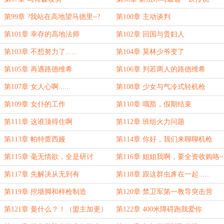
第99章 ?我站在高地望马德里~?
第100章 主动谈判
第101章 幸存的高地法师
第102章 回国与贵妇人
第103章 不想努力了......
第104章 莫林少爷变了
第105章 再遇路德维希
第106章 判若两人的路德维希
第107章 女人心啊......
第108章 少女与气冷式轻机枪
第109章 女仆的工作
第110章 哦豁，假期结束
第111章 这谁顶得住啊
第112章 班组火力问题
第113章 帕特蕾西娅
第114章 你好，我们来聊聊机枪
第115章 毫无情欲，全是研讨
第116章 姐姐我啊，要全资收购咯~
第117章 先解决从无到有
第118章 跟这群虫豸在一起......
第119章 挖墙脚和样枪制造
第120章 禁卫军第一教导突击营
第121章 曼什么？！（盟主加更）
第122章 400米障碍跑我爱你