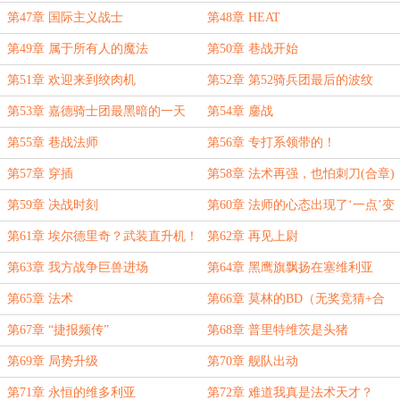
第47章 国际主义战士
第48章 HEAT
第49章 属于所有人的魔法
第50章 巷战开始
第51章 欢迎来到绞肉机
第52章 第52骑兵团最后的波纹
第53章 嘉德骑士团最黑暗的一天
第54章 鏖战
第55章 巷战法师
第56章 专打系领带的！
第57章 穿插
第58章 法术再强，也怕刺刀(合章)
第59章 决战时刻
第60章 法师的心态出现了‘一点’变
化......
第61章 埃尔德里奇？武装直升机！
第62章 再见上尉
第63章 我方战争巨兽进场
第64章 黑鹰旗飘扬在塞维利亚
第65章 法术
第66章 莫林的BD（无奖竞猜+合
章）
第67章 “捷报频传”
第68章 普里特维茨是头猪
第69章 局势升级
第70章 舰队出动
第71章 永恒的维多利亚
第72章 难道我真是法术天才？