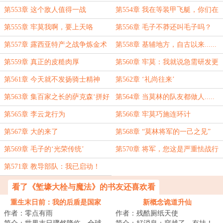
尼亚
第553章 这个敌人值得一战
第554章 我在等装甲飞艇，你们在
等什么？
第555章 牢莫我啊，要上天咯
第556章 毛子不莽还叫毛子吗？
第557章 露西亚特产之战争炼金术
第558章 基辅地方，自古以来......
士
第559章 真正的皮糙肉厚
第560章 牢莫：我就说急需研发更
大口径吧！
第561章 今天就不发扬骑士精神
第562章 ‘礼尚往来’
了！
第563章 集百家之长的萨克森‘拼好
第564章 当莫林的队友都做人.....
兵’
第565章 李云龙行为
第566章 牢莫巧施连环计
第567章 大的来了
第568章 “莫林将军的一己之见”
第569章 毛子的‘光荣传统’
第570章 将军，您这是严重怯战行
为！
第571章 教导部队：我已启动！
看了《堑壕大栓与魔法》的书友还喜欢看
重生末日前：我的后盾是国家
新概念诡道升仙
作者：零点有雨
作者：残酷厕纸天使