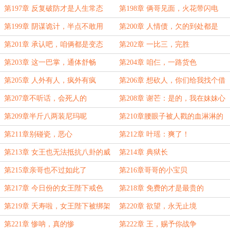
第197章 反复破防才是人生常态
第198章 俩哥见面，火花带闪电
第199章 阴谋诡计，半点不敢用
第200章 人情债，欠的到处都是
第201章 承认吧，咱俩都是变态
第202章 一比三，完胜
第203章 这一巴掌，通体舒畅
第204章 咱仨，一路货色
第205章 人外有人，疯外有疯
第206章 想砍人，你们给我找个借
口
第207章不听话，会死人的
第208章 谢芒：是的，我在妹妹心
里最重要
第209章半斤八两装尼玛呢
第210章腰眼子被人戳的血淋淋的
第211章别碰瓷，恶心
第212章 叶瑶：爽了！
第213章 女王也无法抵抗八卦的威
第214章 典狱长
力
第215章亲哥也不过如此了
第216章哥哥的小宝贝
第217章 今日份的女王陛下戒色
第218章 免费的才是最贵的
第219章 夭寿啦，女王陛下被绑架
第220章 欲望，永无止境
啦
第221章 惨呐，真的惨
第222章 王，赐予你战争