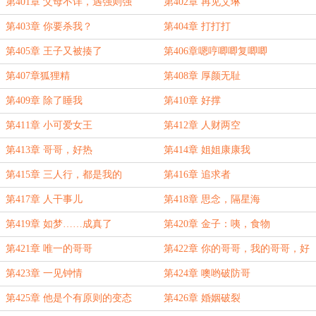
第401章 父母不详，遇强则强
第402章 再见艾琳
第403章 你要杀我？
第404章 打打打
第405章 王子又被揍了
第406章嗯哼唧唧复唧唧
第407章狐狸精
第408章 厚颜无耻
第409章 除了睡我
第410章 好撑
第411章 小可爱女王
第412章 人财两空
第413章 哥哥，好热
第414章 姐姐康康我
第415章 三人行，都是我的
第416章 追求者
第417章 人干事儿
第418章 思念，隔星海
第419章 如梦……成真了
第420章 金子：咦，食物
第421章 唯一的哥哥
第422章 你的哥哥，我的哥哥，好
像不一样
第423章 一见钟情
第424章 噢哟破防哥
第425章 他是个有原则的变态
第426章 婚姻破裂