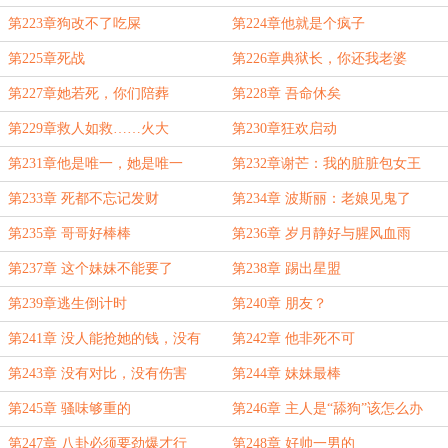
第223章狗改不了吃屎
第224章他就是个疯子
第225章死战
第226章典狱长，你还我老婆
第227章她若死，你们陪葬
第228章 吾命休矣
第229章救人如救……火大
第230章狂欢启动
第231章他是唯一，她是唯一
第232章谢芒：我的脏脏包女王
第233章 死都不忘记发财
第234章 波斯丽：老娘见鬼了
第235章 哥哥好棒棒
第236章 岁月静好与腥风血雨
第237章 这个妹妹不能要了
第238章 踢出星盟
第239章逃生倒计时
第240章 朋友？
第241章 没人能抢她的钱，没有
第242章 他非死不可
人。
第243章 没有对比，没有伤害
第244章 妹妹最棒
第245章 骚味够重的
第246章 主人是“舔狗”该怎么办
第247章 八卦必须要劲爆才行
第248章 好帅一男的