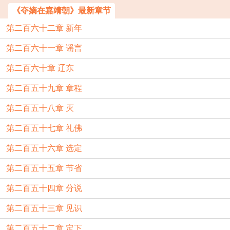
《夺嫡在嘉靖朝》最新章节
第二百六十二章 新年
第二百六十一章 谣言
第二百六十章 辽东
第二百五十九章 章程
第二百五十八章 灭
第二百五十七章 礼佛
第二百五十六章 选定
第二百五十五章 节省
第二百五十四章 分说
第二百五十三章 见识
第二百五十二章 定下