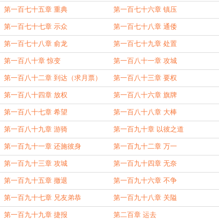
第一百七十五章 重典
第一百七十六章 镇压
第一百七十七章 示众
第一百七十八章 通倭
第一百七十八章 俞龙
第一百七十九章 处置
第一百八十章 惊变
第一百八十一章 攻城
第一百八十二章 到达（求月票）
第一百八十三章 要权
第一百八十四章 放权
第一百八十六章 旗牌
第一百八十七章 希望
第一百八十八章 大棒
第一百八十九章 游骑
第一百九十章 以彼之道
第一百九十一章 还施彼身
第一百九十二章 万一
第一百九十三章 攻城
第一百九十四章 无奈
第一百九十五章 撤退
第一百九十六章 不争
第一百九十七章 兄友弟恭
第一百九十八章 关隘
第一百九十九章 捷报
第二百章 运去