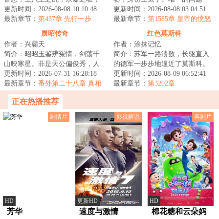
五胡乱华，北国沦陷，衣冠南
更新时间：2026-08-08 10:10:48
是，现任国王是路易十六，两年
更新时间：2026-08-08 03:04:51
渡。为了求得一口...
最新章节：
第437章 先行一步
后就会被咔嚓……既...
最新章节：
第1585章 皇帝的愤怒
展昭传奇
红色莫斯科
作者：兴霸天
作者：涂抹记忆
简介：昭昭玉鉴辨冤情，剑荡千
简介：苏军一路溃败，长驱直入
山映寒星。非是天公偏俊秀，人
的德军一步步地逼近了莫斯科。
间必要此光明。一本陆小凤传奇
更新时间：2026-07-31 16:28:18
重生为红军下士米沙，首战莫斯
更新时间：2026-08-09 06:52:41
式的侠探故事。...
最新章节：
番外第二十八章 真相
科，喋血斯大林...
最新章节：
第3202章
与结局（中）
正在热播推荐
剧情片
影视解说
喜剧片
HD
更新HD
HD
芳华
速度与激情
棉花糖和云朵妈