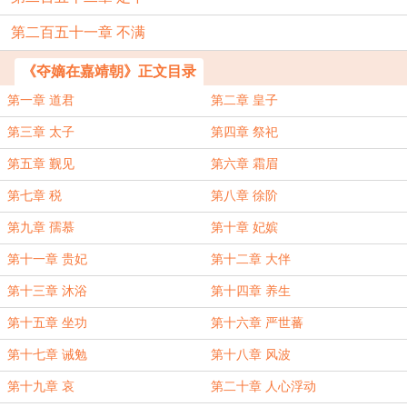
第二百五十一章 不满
《夺嫡在嘉靖朝》正文目录
第一章 道君
第二章 皇子
第三章 太子
第四章 祭祀
第五章 觐见
第六章 霜眉
第七章 税
第八章 徐阶
第九章 孺慕
第十章 妃嫔
第十一章 贵妃
第十二章 大伴
第十三章 沐浴
第十四章 养生
第十五章 坐功
第十六章 严世蕃
第十七章 诫勉
第十八章 风波
第十九章 哀
第二十章 人心浮动