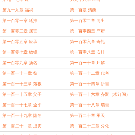
第九十九章 福祸
第一百章 清醒
第一百零一章 廷推
第一百零二章 同出
第一百零三章 属官
第一百零四章 严府
第一百零五章 应承
第一百零六章 寿礼
第一百零七章 敏锐
第一百零八章 安排
第一百零九章 扬名
第一百一十章 尸解
第一百一十一章 祭
第一百一十二章 代考
第一百一十三章 落板
第一百一十四章 祈雪
第一百一十五章 父子
第一百一十六章 齐聚（求订阅）
第一百一十七章 全乎
第一百一十八章 瑞雪
第一百一十九章 隆冬
第一百二十章 承天
第一百二十一章 成灾
第一百二十二章 分化