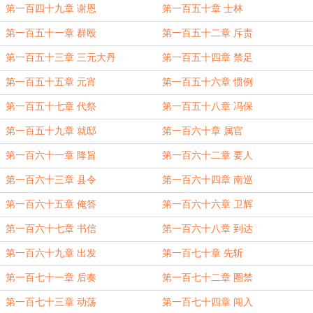
第一百四十九章 谢恩
第一百五十章 士林
第一百五十一章 群殴
第一百五十二章 斥责
第一百五十三章 三元大丹
第一百五十四章 禁足
第一百五十五章 元宵
第一百五十六章 惯例
第一百五十七章 代祭
第一百五十八章 冯保
第一百五十九章 就邸
第一百六十章 属官
第一百六十一章 降旨
第一百六十二章 要人
第一百六十三章 县令
第一百六十四章 南巡
第一百六十五章 俺答
第一百六十六章 卫辉
第一百六十七章 书信
第一百六十八章 到达
第一百六十九章 出发
第一百七十章 先斩
第一百七十一章 后奏
第一百七十二章 圈禁
第一百七十三章 动荡
第一百七十四章 闯入